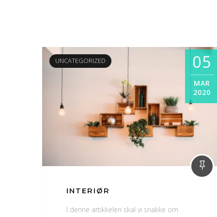
05
UNCATEGORIZED
MAR
2020
INTERIØR
I denne artikkelen skal vi snakke om