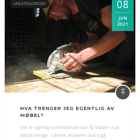
08
UNCATEGORIZED
JUN
2021
HVA TRENGER JEG EGENTLIG AV
MØBEL?
Det er egentlig overraskende hvor få møbler man
faktisk trenger. I denne artikkelen skal vi gå