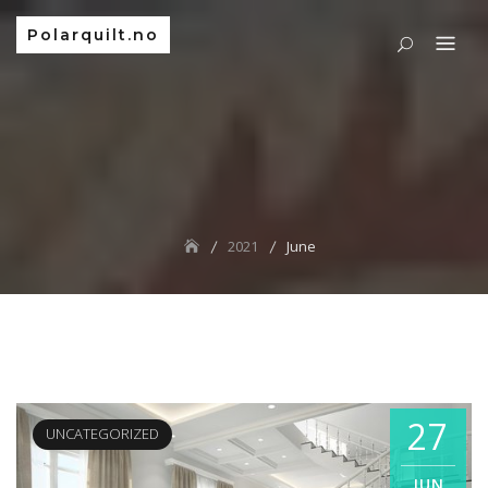
Polarquilt.no
2021
June
27
UNCATEGORIZED
JUN