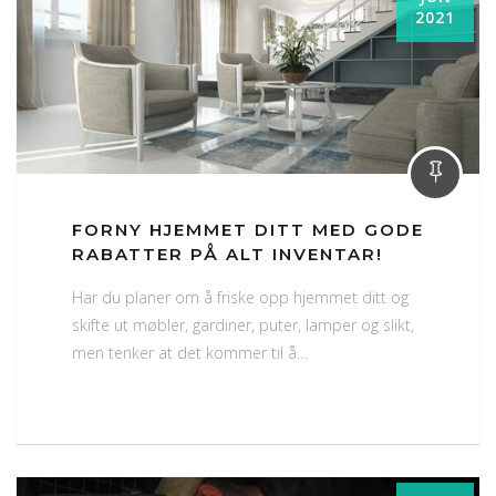
2021
FORNY HJEMMET DITT MED GODE
RABATTER PÅ ALT INVENTAR!
Har du planer om å friske opp hjemmet ditt og
skifte ut møbler, gardiner, puter, lamper og slikt,
men tenker at det kommer til å…