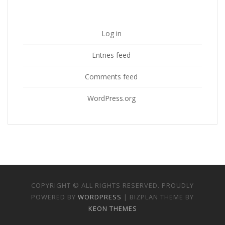
Log in
Entries feed
Comments feed
WordPress.org
COPYRIGHT © ALL RIGHTS RESERVED. PROUDLY
POWERED BY
WORDPRESS
| BIZPLAN THEME BY
KEON THEMES