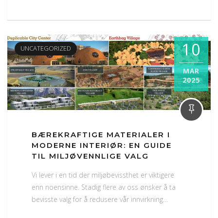
10
UNCATEGORIZED
MAR
2025
BÆREKRAFTIGE MATERIALER I
MODERNE INTERIØR: EN GUIDE
TIL MILJØVENNLIGE VALG
Vi lever i en tid der miljøbevissthet er viktigere
enn noensinne. Stadig flere av oss ønsker å ta
bevisste valg for å redusere vår innvirkning…