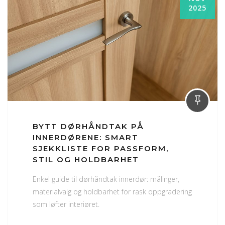
2025
BYTT DØRHÅNDTAK PÅ
INNERDØRENE: SMART
SJEKKLISTE FOR PASSFORM,
STIL OG HOLDBARHET
Enkel guide til dørhåndtak innerdør: målinger,
materialvalg og holdbarhet for rask oppgradering
som løfter interiøret.