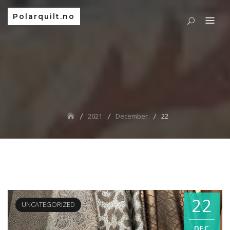
Polarquilt.no
2021
December
22
22
UNCATEGORIZED
DEC