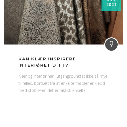
2021
KAN KLÆR INSPIRERE
INTERIØRET DITT?
Klær og interiør har i utgangspunktet ikke så mye
til felles, bortsett fra at enkelte møbler er kledd
med stoff. Men det er faktisk enkelte…